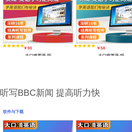
托福TPO真题听
力第一集（
￥90
￥58
大口啃英语·听
大口啃英语·听
写影视剧台词
写原版小说，小
故事
听写BBC新闻 提高听力快
软件与下载