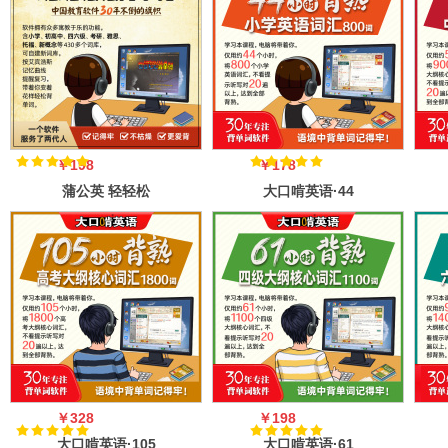
￥198
￥178
蒲公英 轻轻松
大口啃英语·44
松背单词 V7.2
小时背熟小学词
版
汇800词
￥328
￥198
大口啃英语·105
大口啃英语·61