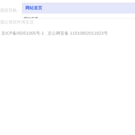
网站首页
底部导航：
网站首页
蒲公英软件淘宝店
软件与下载
京ICP备05051005号-1
京公网安备 11010802011823号
常见问题
学习模范
软件升级
软件演示
用户评价
新闻中心
关于我们