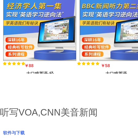
￥88
￥58
大口啃英语·经
大口啃英语
济学人第一集
·BBC新闻听力
（英音,适合高
（英音） 正常
听写VOA,CNN美音新闻
软件与下载