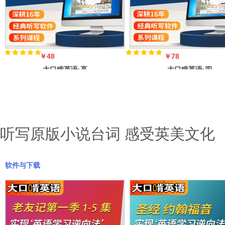
￥48
￥78
大口啃英语·高
大口啃英语·四
考听力真题
六级听力真题
（听写高考真题
（听写真题听
听写原版小说台词 感受英美文化
软件与下载
￥68
大口啃英语·新