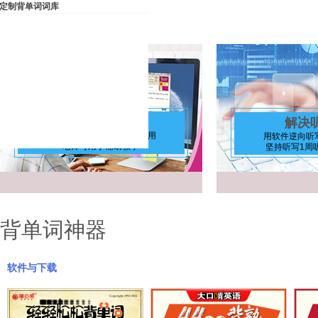
定制背单词词库
解决背单词难题
解决
大中小学生，考研留学都可用
用软件逆向听
老师可用于辅助教学
坚持听写1周
背单词神器
软件与下载