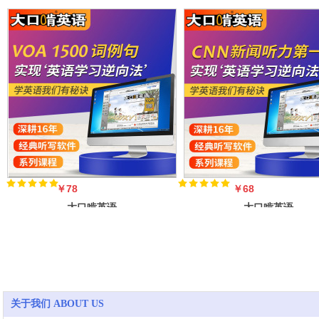
￥78
￥68
大口啃英语
大口啃英语
·VOA1500词的
·CNN新闻听力
例句（美音
第一集（美音）
关于我们 ABOUT US