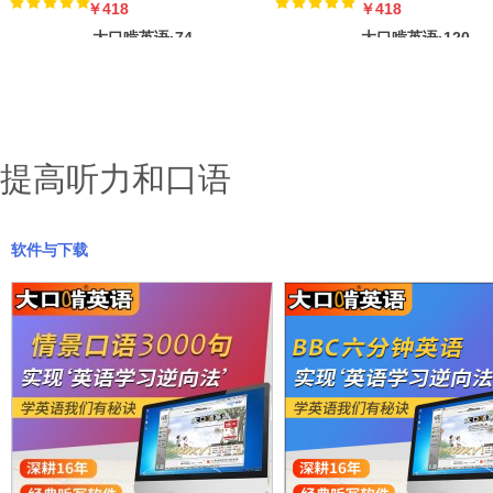
￥418
￥418
大口啃英语·74
大口啃英语·120
小时背熟雅思核
小时背熟托福核
心2000
心200
提高听力和口语
软件与下载
￥208
￥328
大口啃英语·58
大口啃英语·105
小时背熟中考大
小时背熟高考大
纲核心90
纲核心1