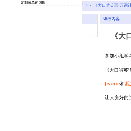
定制背单词词库
首页
>>
新闻中心
>>
公司新闻
>>
《大口啃英语·万词计划
新闻中心
详细内容
公司新闻
《大口
参加小组学
《大口啃英语
Jeanie
和
我
让人变好的