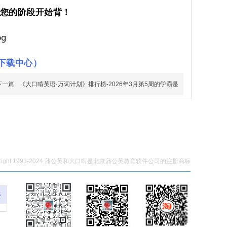
合您的阶段开始背！
下载中心）
下一篇
《大口啃英语·万词计划》排行榜-2026年3月第5周的学霸是
yRight 1993-2024 蒲公英和大口啃是北京蒲公英教育软件公司的注册商标
多