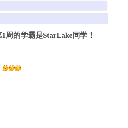
1周的学霸是StarLake同学！
！