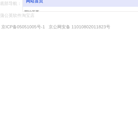
网站首页
底部导航：
网站首页
蒲公英软件淘宝店
软件与下载
京ICP备05051005号-1
京公网安备 11010802011823号
常见问题
学习模范
软件升级
软件演示
用户评价
新闻中心
关于我们